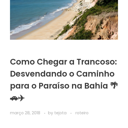
Como Chegar a Trancoso:
Desvendando o Caminho
para o Paraíso na Bahia 🌴
🚗✈️
março 28, 2018
by
tejota
roteiro