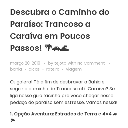
Descubra o Caminho do
Paraíso: Trancoso a
Caraíva em Poucos
Passos! 🌴🚗🌊
março 28, 2018
by
tejota
with
No Comment
bahia
dicas
roteiro
viagem
Oi, galera! Tá a fim de desbravar a Bahia e
seguir o caminho de Trancoso até Caraíva? Se
liga nesse guia facinho pra você chegar nesse
pedaço do paraíso sem estresse. Vamos nessa!
1. Opção Aventura: Estradas de Terra e 4×4 🚙
🏞️