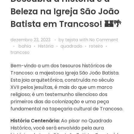
Beleza na Igreja São João
Batista em Trancoso! 🏰🌴
dezembro 23, 2023
by
tejota
with
No Comment
bahia
História
quadrado
roteiro
trancoso
Bem-vindo a um dos tesouros históricos de
Trancoso: a majestosa Igreja São João Batista.
Esta joia arquitetônica, construída no século
XVII pelos jesuítas, é mais do que um marco
religioso; é um testemunho silencioso dos
primeiros dias da colonização e uma peça
fundamental na tapeçaria cultural de Trancoso.
História Centenária:
Ao pisar no Quadrado
Histórico, você será envolvido pela aura