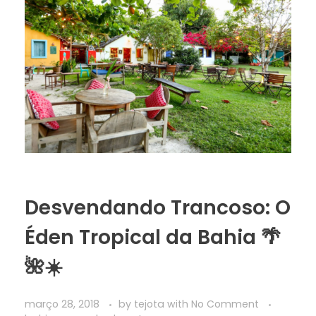
Desvendando Trancoso: O
Éden Tropical da Bahia 🌴
🌺☀️
março 28, 2018
by
tejota
with
No Comment