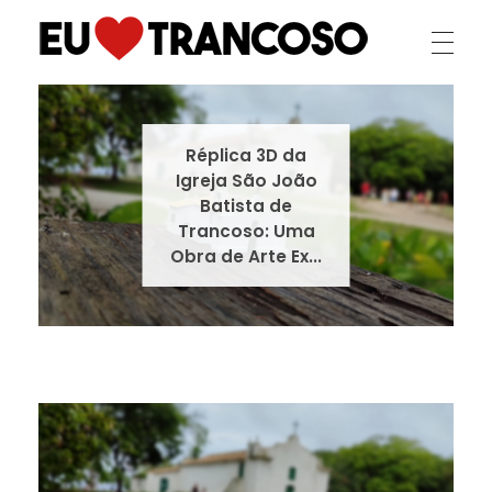
Eu Amo Trancoso
Se você é apaixonado por paraísos tropicais, experiências autênticas e destinos que celebram a beleza da natureza, você está no lugar certo! "Eu Amo Trancoso" é mais do que um site; é um convite para mergulhar no encanto irresistível desta joia da Bahia.
Réplica 3D da
Igreja São João
Batista de
Trancoso: Uma
Obra de Arte Ex...