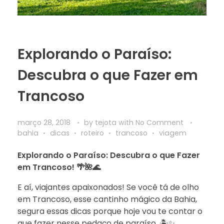
Explorando o Paraíso:
Descubra o que Fazer em
Trancoso
março 28, 2018
by
tejota
with
No Comment
bahia
dicas
roteiro
trancoso
viagem
Explorando o Paraíso: Descubra o que Fazer
em Trancoso! 🌴🌺🌊
E aí, viajantes apaixonados! Se você tá de olho
em Trancoso, esse cantinho mágico da Bahia,
segura essas dicas porque hoje vou te contar o
que fazer nesse pedaço de paraíso. 🏝️✨