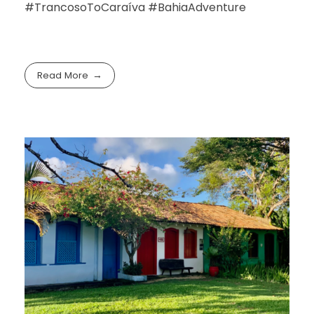
#TrancosoToCaraíva #BahiaAdventure
Read More