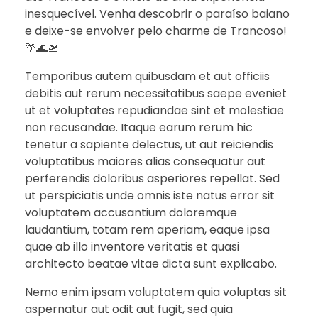
inesquecível. Venha descobrir o paraíso baiano
e deixe-se envolver pelo charme de Trancoso!
🌴🌊🛫
Temporibus autem quibusdam et aut officiis
debitis aut rerum necessitatibus saepe eveniet
ut et voluptates repudiandae sint et molestiae
non recusandae. Itaque earum rerum hic
tenetur a sapiente delectus, ut aut reiciendis
voluptatibus maiores alias consequatur aut
perferendis doloribus asperiores repellat. Sed
ut perspiciatis unde omnis iste natus error sit
voluptatem accusantium doloremque
laudantium, totam rem aperiam, eaque ipsa
quae ab illo inventore veritatis et quasi
architecto beatae vitae dicta sunt explicabo.
Nemo enim ipsam voluptatem quia voluptas sit
aspernatur aut odit aut fugit, sed quia